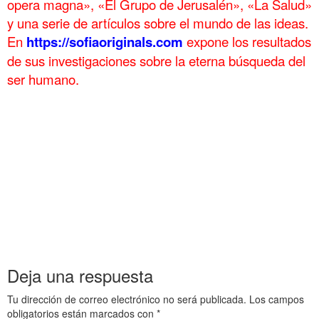
opera magna», «El Grupo de Jerusalén», «La Salud»
y una serie de artículos sobre el mundo de las ideas.
En
https://sofiaoriginals.com
expone los
resultados
de sus investigaciones sobre la eterna búsqueda del
ser humano.
.
Egipto Antiguo 126 César visita Roma y marcha a África Egipto Antiguo 126 César visita
Roma y marcha a África Egipto Antiguo 126 César visita Roma y marcha a África
Egipto Antiguo 126 César visita Roma y marcha a África Egipto Antiguo 126 César visita
Roma y marcha a África Egipto Antiguo 126 César visita Roma y marcha a África
Egipto Antiguo 126 César visita Roma y marcha a África Egipto Antiguo 126 César visita
Roma y marcha a África Egipto Antiguo 126 César visita Roma y marcha a África
Egipto Antiguo 126 César visita Roma y marcha a África Egipto Antiguo 126 César visita
Roma y marcha a África Egipto Antiguo 126 César visita Roma y marcha a África
Deja una respuesta
Tu dirección de correo electrónico no será publicada.
Los campos
obligatorios están marcados con
*