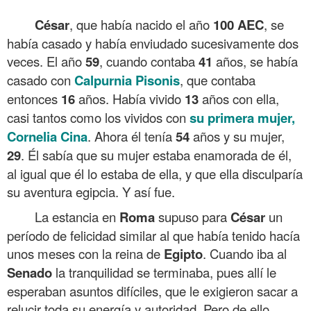
.
César
, que había nacido el año
100
AEC
, se
había casado y había enviudado sucesivamente dos
veces. El año
59
, cuando contaba
41
años, se había
casado con
Calpurnia
Pisonis
, que contaba
entonces
16
años. Había vivido
13
años con ella,
casi tantos como los vividos con
su primera mujer,
Cornelia Cina
. Ahora él tenía
54
años y su mujer,
29
. Él sabía que su mujer estaba enamorada de él,
al igual que él lo estaba de ella, y que ella disculparía
su aventura egipcia. Y así fue.
La estancia en
Roma
supuso para
César
un
período de felicidad similar al que había tenido hacía
unos meses con la reina de
Egipto
. Cuando iba al
Senado
la tranquilidad se terminaba, pues allí le
esperaban asuntos difíciles, que le exigieron sacar a
relucir toda su energía y autoridad. Pero de ello