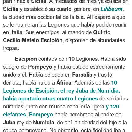
partir hacia
Sicilia
. A mediados de mes ya estaba en
Sicilia
y estableció su cuartel general en
Lilibeum
,
la ciudad más occidental de la isla. Alí esperó a que
se le reunieran las Legiones que había podido reunir
en
Italia
. Sus enemigos, al mando de
Quinto
Cecilio
Metelo
Escipión
, disponían de abundantes
tropas.
Escipión
contaba con
10
Legiones. Había sido
suegro de
Pompeyo
y había estado estrechamente
unido a él. Había peleado en
Farsalia
y tras la
derrota, había huido a
África
. Además de las
10
Legiones de Escipión, el rey Juba de Numidia,
había aportado otras cuatro Legiones
de soldados
númidas, junto con mucha caballería ligera
y
120
elefantes
.
Pompeyo
había nombrado al padre de
Juba
rey de
Numidia
, de ahí la fidelidad del hijo a la
causa pompeyana. No obstante, esta fidelidad iba a