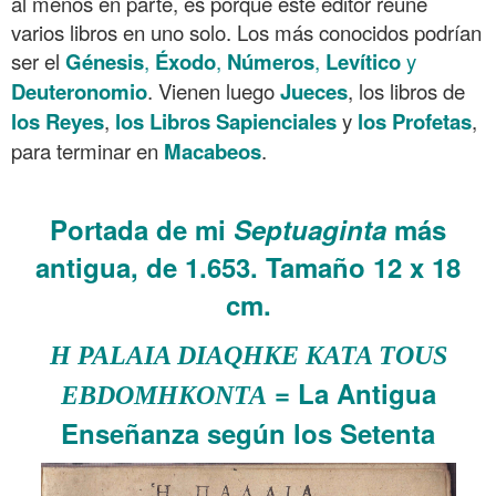
al menos en parte, es porque este editor reúne
varios libros en uno solo. Los más conocidos podrían
ser el
Génesis
,
Éxodo
,
Números
,
Levítico
y
Deuteronomio
. Vienen luego
Jueces
, los libros de
los Reyes
,
los
Libros
Sapienciales
y
los Profetas
,
para terminar en
Macabeos
.
Portada de mi
Septuaginta
más
antigua, de 1.653. Tamaño 12 x 18
cm.
H PALAIA DIAQHKE
KATA TOUS
= La Antigua
EBDOMHKONTA
Enseñanza según los Setenta