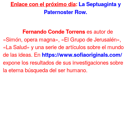
Enlace con el próximo día
:
La Septuaginta y
Paternoster Row.
……….
Fernando Conde Torrens
es autor de
«Simón, opera magna», «El Grupo de Jerusalén»,
«La Salud» y una serie de artículos sobre el mundo
de las ideas. En
https://www.sofiaoriginals.com/
expone los
resultados de sus investigaciones sobre
la eterna búsqueda del ser humano.
.
Egipto antiguo 21 y Ptolomeo II Filadelfo 5 Egipto antiguo 21 y
Ptolomeo II Filadelfo 5 Egipto antiguo 21 y Ptolomeo II Filadelfo 5
Egipto antiguo 21 y Ptolomeo II Filadelfo 5 Egipto antiguo 21 y
Ptolomeo II Filadelfo 5 Egipto antiguo 21 y Ptolomeo II Filadelfo 5
Egipto antiguo 21 y Ptolomeo II Filadelfo 5 Egipto antiguo 21 y
Ptolomeo II Filadelfo 5 Egipto antiguo 21 y Ptolomeo II Filadelfo 5