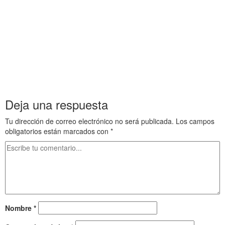
Zeus de Pérgamo Mundo helenístico 40 . El Altar de Zeus de
Pérgamo Mundo helenístico 40
. El Altar de Zeus de Pérgamo Mundo helenístico 40 . El Altar de
Zeus de Pérgamo Mundo helenístico 40 . El Altar de Zeus de
Pérgamo Mundo helenístico 40
. El Altar de Zeus de Pérgamo Mundo helenístico 40 . El Altar de
Zeus de Pérgamo Mundo helenístico 40 . El Altar de Zeus de
Pérgamo Mundo helenístico 40
Deja una respuesta
Tu dirección de correo electrónico no será publicada.
Los campos
obligatorios están marcados con
*
Nombre
*