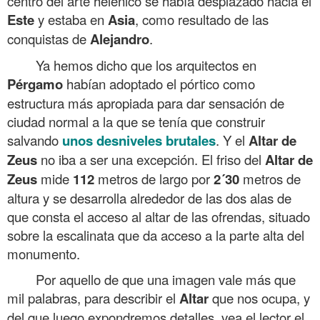
centro del arte helénico se había desplazado hacia el
Este
y estaba en
Asia
, como resultado de las
conquistas de
Alejandro
.
Ya hemos dicho que los arquitectos en
Pérgamo
habían adoptado el pórtico como
estructura más apropiada para dar sensación de
ciudad normal a la que se tenía que construir
salvando
unos desniveles brutales
. Y el
Altar de
Zeus
no iba a ser una excepción. El friso del
Altar de
Zeus
mide
112
metros de largo por
2´30
metros de
altura y se desarrolla alrededor de las dos alas de
que consta el acceso al altar de las ofrendas, situado
sobre la escalinata que da acceso a la parte alta del
monumento.
Por aquello de que una imagen vale más que
mil palabras, para describir el
Altar
que nos ocupa, y
del que luego expondremos detalles, vea el lector el