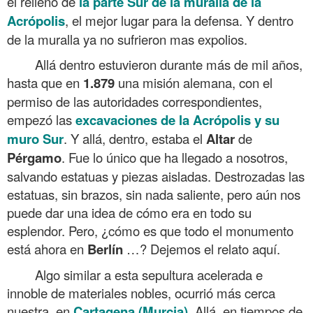
el relleno de
la parte Sur de la muralla de la
Acrópolis
, el mejor lugar para la defensa. Y dentro
de la muralla ya no sufrieron mas expolios.
Allá dentro estuvieron durante más de mil años,
hasta que en
1.879
una misión alemana, con el
permiso de las autoridades correspondientes,
empezó las
excavaciones de la Acrópolis y su
muro Sur
. Y allá, dentro, estaba el
Altar
de
Pérgamo
. Fue lo único que ha llegado a nosotros,
salvando estatuas y piezas aisladas. Destrozadas las
estatuas, sin brazos, sin nada saliente, pero aún nos
puede dar una idea de cómo era en todo su
esplendor. Pero, ¿cómo es que todo el monumento
está ahora en
Berlín
…? Dejemos el relato aquí.
Algo similar a esta sepultura acelerada e
innoble de materiales nobles, ocurrió más cerca
nuestra, en
Cartagena (Murcia)
. Allá, en tiempos de