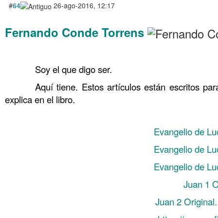
#
64
26-ago-2016, 12:17
Fernando Conde Torrens
……………….. Por supuesto que he leído su blog, lo que me d
……….
Soy el que digo ser.
……….
Aquí tiene. Estos artículos están escritos pa
explica en el libro.
. Hombre, he leído su blog, lo que me
Evangelio de Lu
Evangelio de Lu
Evangelio de Lu
Juan 1 Or
Juan 2 Original.