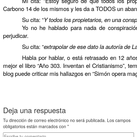
……….
Mi cita: “Estoy seguro de que todos los prop
Carbono 14 de los mismos y les da a TODOS un abani
……….
Su cita: “
Y todos los propietarios, en una consp
……….
Yo no he hablado para nada de conspiración
perjudicar.
……….
……….
Su cita: “
extrapolar de ese dato la autoría de L
……….
Habla por hablar, o está retrasado en 12 año
mejor el libro “Año 303. Inventan el Cristianismo”, tem
blog puede criticar mis hallazgos en “Simón opera magn
………. Aunque he leído su blog, lo que me
………. Pero he leído su blog, lo que me 
..
…….. Mas he leído su blog, lo que me 
Deja una respuesta
Tu dirección de correo electrónico no será publicada.
Los campos
obligatorios están marcados con
*