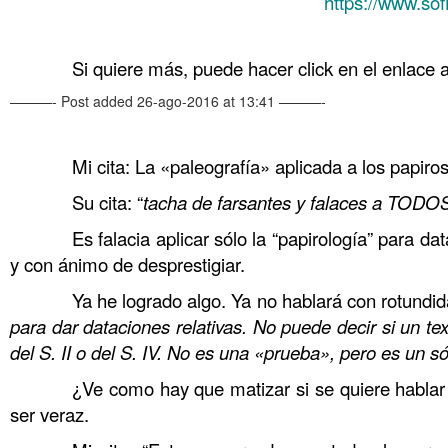
https://www.sof
……….
Si quiere más, puede hacer click en el enlace 
———- Post added 26-ago-2016 at 13:41 ———-
………. Sin embargo he leído su blog, lo que 
……….
Mi cita: La «paleografía» aplicada a los papiros
……….
Su cita: “
tacha de farsantes y falaces a TODOS
……….
Es falacia aplicar sólo la “papirología” para da
y con ánimo de desprestigiar.
……….
Ya he logrado algo. Ya no hablará con rotundid
para dar dataciones relativas. No puede decir si un te
del S. II o del S. IV. No es una «prueba», pero es un só
……….
¿Ve como hay que matizar si se quiere hablar
ser veraz.