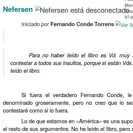
Men
Nefersen
Grac
57.6
……….
Iniciado por
Fernando Conde Torrens
……….
……….
Para no haber leído el libro es Vd. muy 
contestar a todos sus insultos, porque si están Vd
leído el libro.
……….
……….
Si fuera el verdadero Fernando Conde, le 
denominado groseramente, pero no creo que lo sea
contestaré como si lo fuera.
……….
Lo de que estamos en «América» es una supos
el resto de sus argumentos. No he leído el libro, pero 