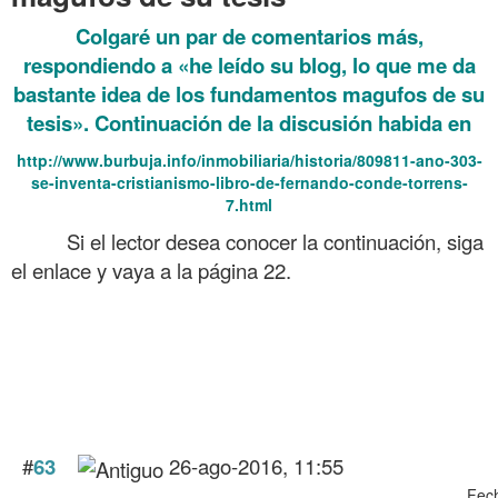
Colgaré un par de comentarios más,
respondiendo a «he leído su blog, lo que me da
bastante idea de los fundamentos magufos de su
tesis». Continuación de la discusión habida en
http://www.burbuja.info/inmobiliaria/historia/809811-ano-303-
se-inventa-cristianismo-libro-de-fernando-conde-torrens-
7.html
Si el lector desea conocer la continuación, siga
……….
el enlace y vaya a la página 22.
. he leído su blog, lo que me da bastante idea de los fundamentos
magufos de su tesis
. Claro que he leído su blog, lo que me da bastante idea de los
fundamentos magufos de su tesis
. Desde luego que he leído su blog, lo que me da bastante idea de
los fundamentos magufos de su tesis
#
63
26-ago-2016, 11:55
Fech