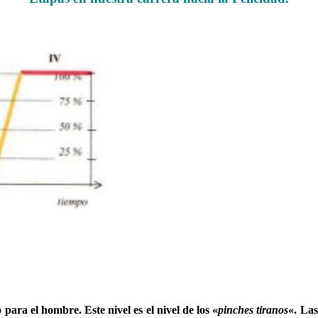
.Saber qué son los niveles de Evolución
……….
.Los niveles de Evolución
para el hombre. Este nivel es el nivel de los «
pinches tiranos
«. Las