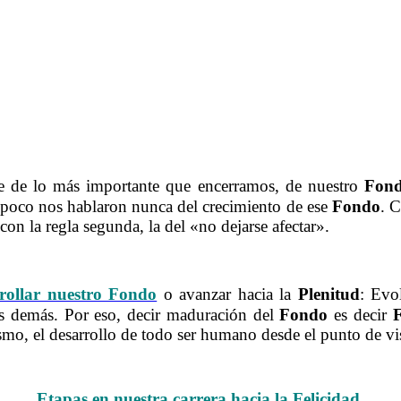
le de lo más importante que encerramos, de nuestro
Fon
poco nos hablaron nunca del crecimiento de ese
Fondo
. 
on la regla segunda, la del «no dejarse afectar».
……….No ignorar los niveles de Evolución
rollar nuestro Fondo
o avanzar hacia la
Plenitud
: Evo
s demás. Por eso, decir maduración del
Fondo
es decir
F
smo, el desarrollo de todo ser humano desde el punto de vi
.La importancia de los niveles de Evolución
Etapas en nuestra carrera hacia la Felicidad.