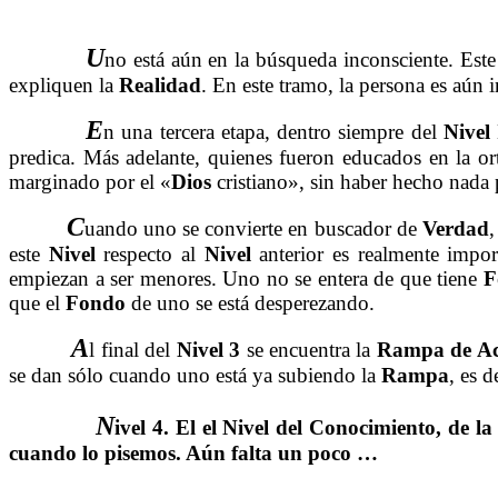
……….
U
no está aún en la búsqueda inconsciente. Este
expliquen la
Realidad
. En este tramo, la persona es aún
……….
E
n una tercera etapa, dentro siempre del
Nivel
predica. Más adelante, quienes fueron educados en la or
marginado por el «
Dios
cristiano», sin haber hecho nada 
C
uando uno se convierte en buscador de
Verdad
,
……….
este
Nivel
respecto al
Nivel
anterior es realmente impor
empiezan a ser menores. Uno no se entera de que tiene
F
que el
Fondo
de uno se está desperezando.
A
l final del
Nivel 3
se encuentra la
Rampa de Ac
……….
se dan sólo cuando uno está ya subiendo la
Rampa
, es d
……….
N
ivel 4
. El el
Nivel
del
Conocimiento
, de l
cuando lo pisemos. Aún falta un poco …