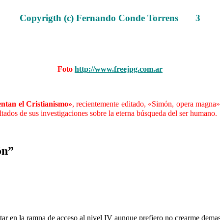
……….
Copyrigth (c) Fernando Conde Torrens
3
.
.
Foto
http://www.freejpg.com.ar
……….
ntan el Cristianismo»
, recientemente editado, «Simón, opera magna»
ltados de sus investigaciones sobre la eterna búsqueda del ser humano.
ón”
tar en la rampa de acceso al nivel IV aunque prefiero no crearme demas