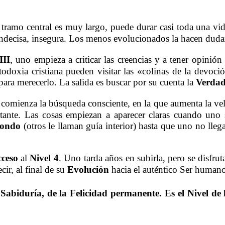
..
 tramo central es muy largo, puede durar casi toda una vi
 indecisa, insegura. Los menos evolucionados la hacen duda
III
, uno empieza a criticar las creencias y a tener opinión
todoxia cristiana pueden visitar las «colinas de la devoci
para merecerlo. La salida es buscar por su cuenta la
Verda
 comienza la búsqueda consciente, en la que aumenta la vel
tante. Las cosas empiezan a aparecer claras cuando uno 
ondo
(otros le llaman guía interior) hasta que uno no llega
ceso
al
Nivel
4
. Uno tarda años en subirla, pero se disfrut
ecir, al final de su
Evolución
hacia el auténtico Ser humano.
a
Sabiduría
, de la
Felicidad
permanente. Es el
Nivel
de 