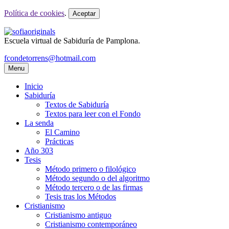
Política de cookies
.
Aceptar
Escuela virtual de Sabiduría de Pamplona.
fcondetorrens@hotmail.com
Menu
Inicio
Sabiduría
Textos de Sabiduría
Textos para leer con el Fondo
La senda
El Camino
Prácticas
Año 303
Tesis
Método primero o filológico
Método segundo o del algoritmo
Método tercero o de las firmas
Tesis tras los Métodos
Cristianismo
Cristianismo antiguo
Cristianismo contemporáneo