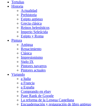
Tertulias
Historia
Actualidad
Prehistoria
Egipto antiguo
Grecia clásica
Reinos helenísticos
Imperio Seleúcida
Egipto y Roma
Pintura
Antigua
Renacimiento
Clásica
Impresionismo
Siglo IX
Pintores navarros
Pintores actuales
Viajando
a Italia
a Francia
a España
Comprando en ebay
Page Rank de Google
La reforma de la Lengua Castellana
Encuadernación y restauración de libro antiguo