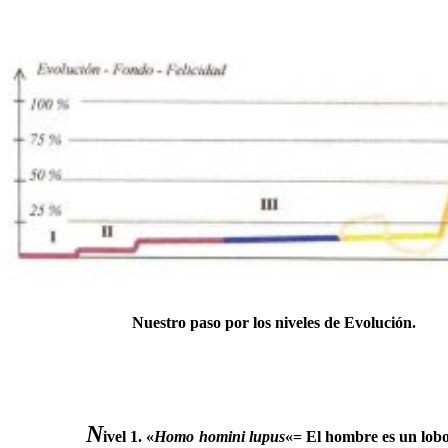
Nuestro paso por los niveles de Evolución.
……….
N
ivel 1
. «
Homo homini lupus
«= El hombre es un lobo 