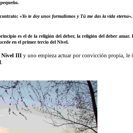
y pequeño.
 contrato: «
Yo te doy unos formalismos y Tú me das la vida eterna
«.
rincipio es el de la religión del deber, la religión del deber am
ucede en el primer tercio del
Nivel
.
l
Nivel III
y uno empieza actuar por convicción propia, le in
I
.
……….