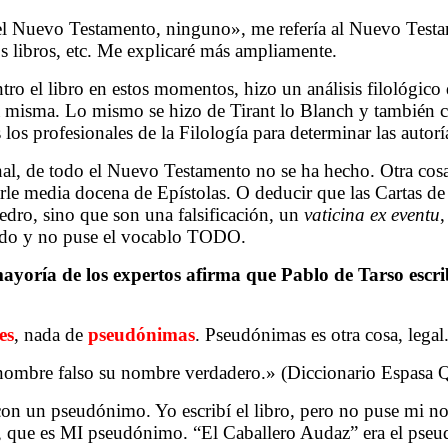
Nuevo Testamento, ninguno», me refería al Nuevo Testame
sos libros, etc. Me explicaré más ampliamente.
o el libro en estos momentos, hizo un análisis filológi
la misma. Lo mismo se hizo de Tirant lo Blanch y también cr
 los profesionales de la Filología para determinar las autorí
, de todo el Nuevo Testamento no se ha hecho. Otra cosa s
arle media docena de Epístolas. O deducir que las Cartas d
edro, sino que son una falsificación, un
vaticina ex eventu
,
ido y no puse el vocablo TODO.
yoría de los expertos afirma que Pablo de Tarso escribi
es
, nada de
pseudónimas
. Pseudónimas es otra cosa, lega
u nombre falso su nombre verdadero.» (Diccionario Espasa 
 un pseudónimo. Yo escribí el libro, pero no puse mi no
, que es MI pseudónimo. “El Caballero Audaz” era el pseu