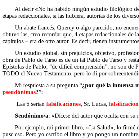
Al decir «No ha habido ningún estudio filológico del 
etapas redaccionales, si las hubiera, autorías de los diver
Un abate francés, Quercy o algo parecido, no encuentr
obtuvo las, creo recordar que, 4 etapas redaccionales de 
capítulos – era de otro autor. Es decir, tienen instrumentos
Un estudio global, sin prejuicios, objetivo, profesional
obra de Pablo de Tarso es de un tal Pablo de Tarso y rest
Epístolas de Pablo, “de difícil comprensión”, no son de P
TODO el Nuevo Testamento, pero lo di por sobreentend
Mi respuesta a su pregunta “
¿por qué la inmensa ma
pseudónimas
?
”:
Las 6 serían
falsificaciones
, Sr. Lucas,
falsificacion
Seudónimo/a
: «Dícese del autor que oculta con s
Por ejemplo, mi primer libro, «La Salud», lo firmé con
puse eso. Pero yo escribo el libro y yo pongo un nombre