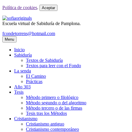
Política de cookies
.
Aceptar
Escuela virtual de Sabiduría de Pamplona.
fcondetorrens@hotmail.com
Menu
Inicio
Sabiduría
Textos de Sabiduría
Textos para leer con el Fondo
La senda
El Camino
Prácticas
Año 303
Tesis
Método primero o filológico
Método segundo o del algoritmo
Método tercero o de las firmas
Tesis tras los Métodos
Cristianismo
Cristianismo antiguo
Cristianismo contemporáneo