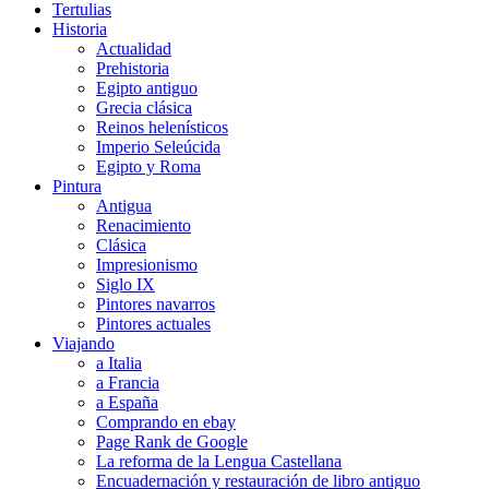
Tertulias
Historia
Actualidad
Prehistoria
Egipto antiguo
Grecia clásica
Reinos helenísticos
Imperio Seleúcida
Egipto y Roma
Pintura
Antigua
Renacimiento
Clásica
Impresionismo
Siglo IX
Pintores navarros
Pintores actuales
Viajando
a Italia
a Francia
a España
Comprando en ebay
Page Rank de Google
La reforma de la Lengua Castellana
Encuadernación y restauración de libro antiguo