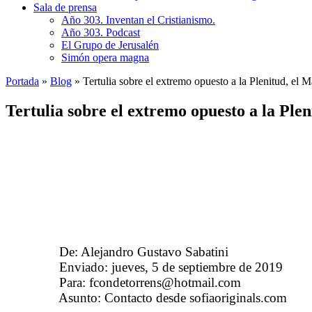
Sala de prensa
Año 303. Inventan el Cristianismo.
Año 303. Podcast
El Grupo de Jerusalén
Simón opera magna
Portada
»
Blog
»
Tertulia sobre el extremo opuesto a la Plenitud, el M
Tertulia sobre el extremo opuesto a la Plen
……….
De: Alejandro Gustavo Sabatini
<agsabatini@i
……….
Enviado: jueves, 5 de septiembre de 2019
1:26
……….
Para: fcondetorrens@hotmail.com
<fcondetor
……….
Asunto: Contacto desde sofiaoriginals.com