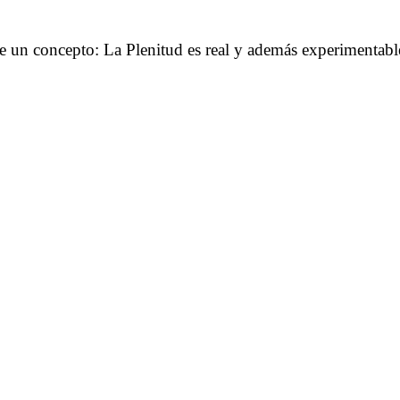
……….
n concepto: La Plenitud es real y además experimentable. 
……….
……….
……….
……….
hotmail.com>
tramed.net>