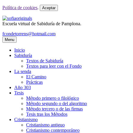
Política de cookies
.
Aceptar
Escuela virtual de Sabiduría de Pamplona.
fcondetorrens@hotmail.com
Menu
Inicio
Sabiduría
Textos de Sabiduría
Textos para leer con el Fondo
La senda
El Camino
Prácticas
Año 303
Tesis
Método primero o filológico
Método segundo o del algoritmo
Método tercero o de las firmas
Tesis tras los Métodos
Cristianismo
Cristianismo antiguo
Cristianismo contemporáneo