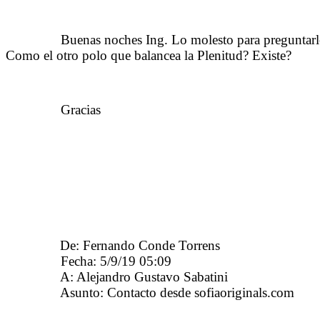
……….
Buenas noches Ing. Lo molesto para preguntarle u
Como el otro polo que balancea la Plenitud? Existe?
……….
……….
Gracias
……….
De: Fernando Conde Torrens
<fcondetorrens@
……….
Fecha: 5/9/19 05:09
(GMT-03:00)
……….
A: Alejandro Gustavo Sabatini
<agsabatini@in
……….
Asunto: Contacto desde sofiaoriginals.com
……….