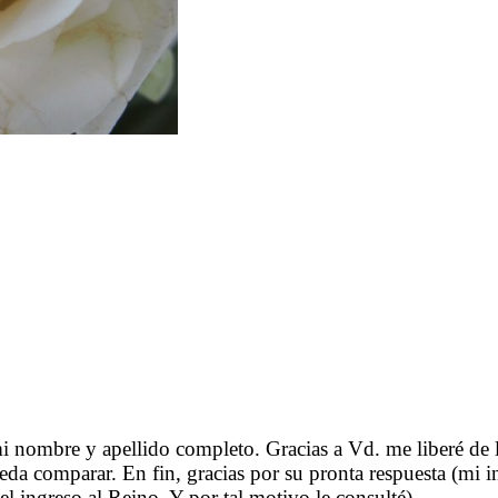
.
……….
……….
ntramed.net>
ens@hotmail.com>
.
nombre y apellido completo. Gracias a Vd. me liberé de l
ueda comparar. En fin, gracias por su pronta respuesta (mi 
el ingreso al Reino. Y por tal motivo le consulté).