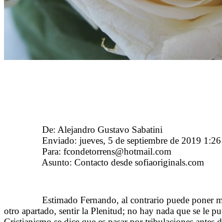
……….
De: Alejandro Gustavo Sabatini
<agsabatini@i
……….
Enviado: jueves, 5 de septiembre de 2019 1:26
……….
Para: fcondetorrens@hotmail.com
<fcondetorr
……….
Asunto: Contacto desde sofiaoriginals.com
……….
Estimado Fernando, al contrario puede poner mi 
otro apartado, sentir la Plenitud; no hay nada que se le p
Cristianismo se dice que es pasar por tribulaciones antes d