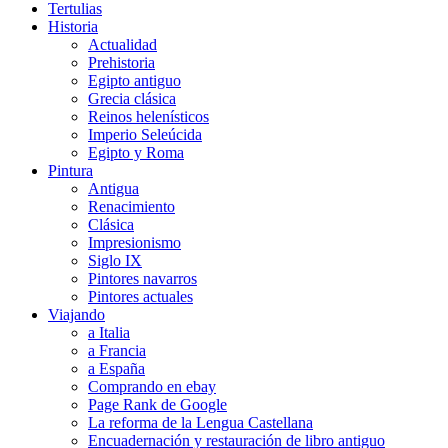
Tertulias
Historia
Actualidad
Prehistoria
Egipto antiguo
Grecia clásica
Reinos helenísticos
Imperio Seleúcida
Egipto y Roma
Pintura
Antigua
Renacimiento
Clásica
Impresionismo
Siglo IX
Pintores navarros
Pintores actuales
Viajando
a Italia
a Francia
a España
Comprando en ebay
Page Rank de Google
La reforma de la Lengua Castellana
Encuadernación y restauración de libro antiguo