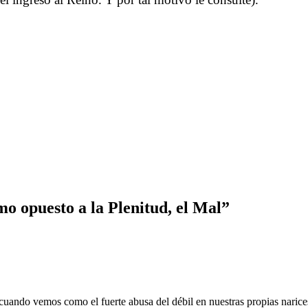
……….
……….
……….
……….
 a la Plenitud el Mal Tertulia sobre el extremo opuesto a la Plenitud el Mal Tertulia sobre el ex
 a la Plenitud el Mal Tertulia sobre el extremo opuesto a la Plenitud el Mal Tertulia sobre el ex
mo opuesto a la Plenitud, el Mal”
 cuando vemos como el fuerte abusa del débil en nuestras propias narices,