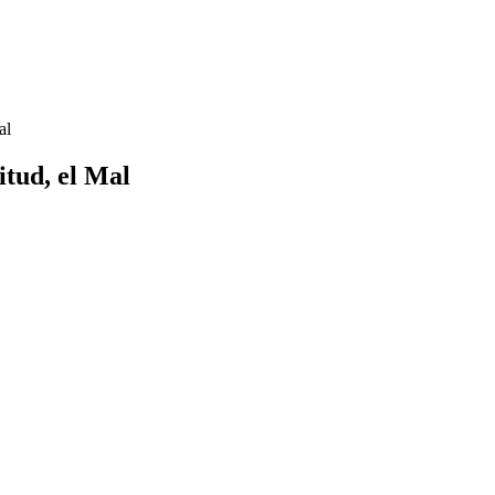
al
itud, el Mal
Tertulia sobre el extremo opuesto a la Plenitud el Mal
ntramed.net>
rens@hotmail.com>