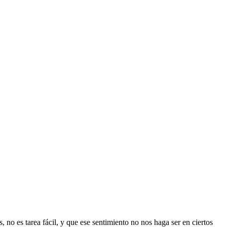
tremo opuesto a la Plenitud el Mal
tremo opuesto a la Plenitud el Mal
 no es tarea fácil, y que ese sentimiento no nos haga ser en ciertos