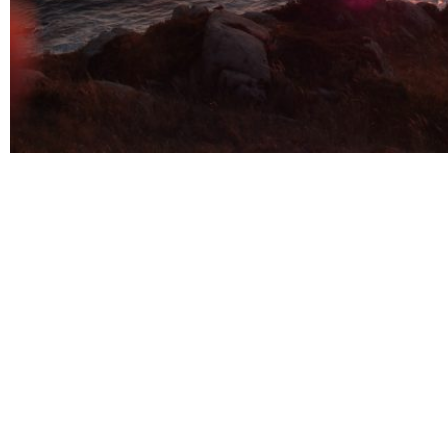
.
.
Una investigación sobre la historicidad de Jesucristo tercera parte Una investigación
sobre la historicidad de Jesucristo tercera parte Una investigación sobre la historicidad de
Jesucristo tercera parte Una investigación sobre la historicidad de Jesucristo tercera parte
as df gh jk lñ asd fg hj k lñ a sd fg h j klñ a s d fgh j k l ñasd f g hjkl
ñ a s df g h j klñ as d fgh j k l ñas d fg hj kl ñ asd f g h jkl ñ as dfg
hj kl ñj kl ñ asd f g h jkl ñ as dfg hj kl ñas df gh jk lñ asd fg hj k lñ a
sd fg h j klñ a s d fgh j k l ñasd f g hjkl ñ a s df g h j klñ as d fgh j k l
ñas d fg hj kl ñ asd f g h jkl ñ as dfg hj kl ñj kl ñ asd f g h jkl ñ as
dfg hj kl ñkl ñas df gh jk lñ asd fg hj k lñ a sd fg h j klñ a s d fgh j k l
ñasd f g hjkl ñ a s df g h j klñ as d fgh j k l ñas d fg hj kl ñ asd f g h