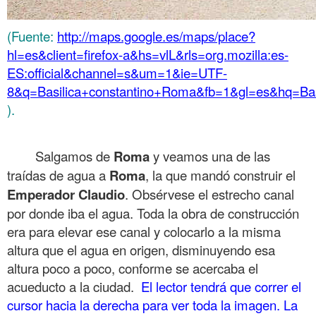
(Fuente:
http://maps.google.es/maps/place?
hl=es&client=firefox-a&hs=vlL&rls=org.mozilla:es-
ES:official&channel=s&um=1&ie=UTF-
8&q=Basilica+constantino+Roma&fb=1&gl=es&hq=Bas
).
.
Salgamos de
Roma
y veamos una de las
traídas de agua a
Roma
, la que mandó construir el
Emperador
Claudio
. Obsérvese el estrecho canal
por donde iba el agua. Toda la obra de construcción
era para elevar ese canal y colocarlo a la misma
altura que el agua en origen, disminuyendo esa
altura poco a poco, conforme se acercaba el
acueducto a la ciudad.
El lector tendrá que correr el
cursor hacia la derecha para ver toda la imagen. La