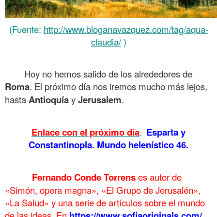
(Fuente:
http://www.bloganavazquez.com/tag/aqua-
claudia/
)
.
Hoy no hemos salido de los alrededores de
Roma
. El próximo día nos iremos mucho más lejos,
hasta
Antioquía
y
Jerusalem
.
.
Enlace con el próximo día
Esparta y
:
Constantinopla. Mundo helenístico 46.
Fernando Conde Torrens
es autor de
……….
«Simón, opera magna», «El Grupo de Jerusalén»,
«La Salud» y una serie de artículos sobre el mundo
de las ideas. En
https://www.sofiaoriginals.com/