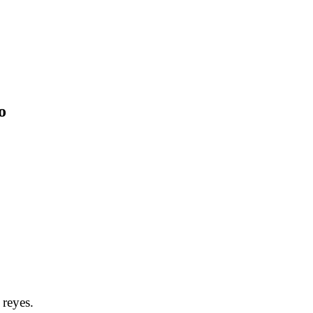
o
Tertulia con Ave Datilera sobre lo del Reino
.
.
.
lo del Reino
.
 reyes.