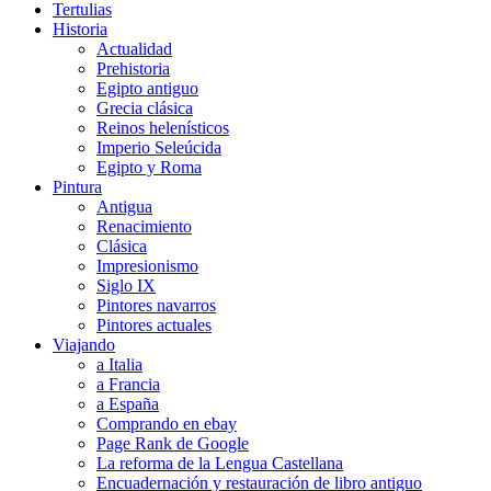
Tertulias
Historia
Actualidad
Prehistoria
Egipto antiguo
Grecia clásica
Reinos helenísticos
Imperio Seleúcida
Egipto y Roma
Pintura
Antigua
Renacimiento
Clásica
Impresionismo
Siglo IX
Pintores navarros
Pintores actuales
Viajando
a Italia
a Francia
a España
Comprando en ebay
Page Rank de Google
La reforma de la Lengua Castellana
Encuadernación y restauración de libro antiguo