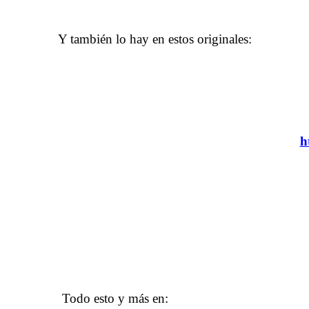
……….
Y también lo hay en estos originales:
h
……….
Todo esto y más en: