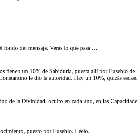
.
rtulia con Ave Datilera sobre lo del Reino
.
el fondo del mensaje. Verás lo que pasa …
.
os tienen un 10% de Sabiduría, puesta allí por Eusebio de 
Constantino le dio la autoridad. Hay un 10%, quizás esca
.
no de la Divinidad, oculto en cada uno, en las Capacidade
.
ocimiento, puesto por Eusebio. Léelo.