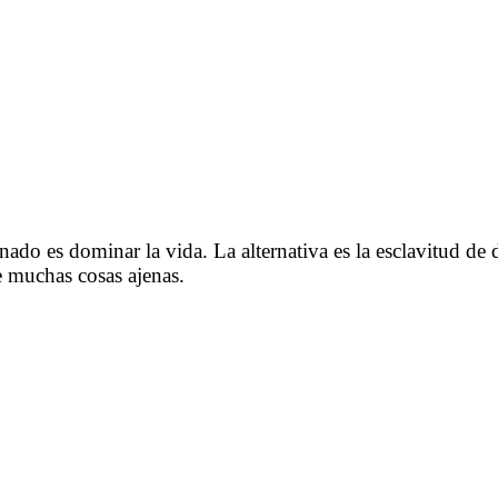
.
.
.
ertulia con Ave Datilera sobre lo del Reino
.
nado es dominar la vida. La alternativa es la esclavitud de d
e muchas cosas ajenas.
.
.
.
bre lo del Reino