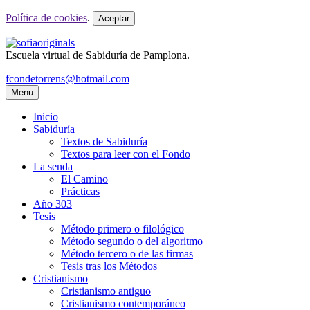
Política de cookies
.
Aceptar
Escuela virtual de Sabiduría de Pamplona.
fcondetorrens@hotmail.com
Menu
Inicio
Sabiduría
Textos de Sabiduría
Textos para leer con el Fondo
La senda
El Camino
Prácticas
Año 303
Tesis
Método primero o filológico
Método segundo o del algoritmo
Método tercero o de las firmas
Tesis tras los Métodos
Cristianismo
Cristianismo antiguo
Cristianismo contemporáneo