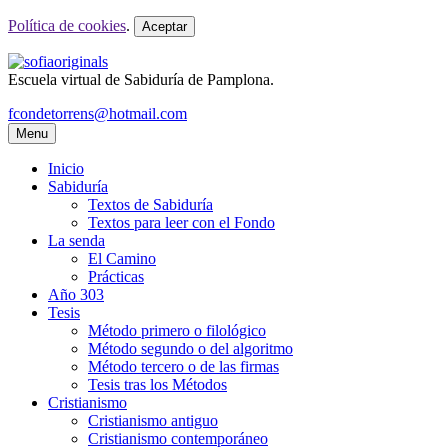
Política de cookies
.
Aceptar
Escuela virtual de Sabiduría de Pamplona.
fcondetorrens@hotmail.com
Menu
Inicio
Sabiduría
Textos de Sabiduría
Textos para leer con el Fondo
La senda
El Camino
Prácticas
Año 303
Tesis
Método primero o filológico
Método segundo o del algoritmo
Método tercero o de las firmas
Tesis tras los Métodos
Cristianismo
Cristianismo antiguo
Cristianismo contemporáneo