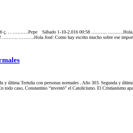
2.016 ç. . . ……….Pepe Sábado 1-10-2.016 00:58 ………. ……….Hola, m
. ……….Hola José: Como hay escrito mucho sobre ese importante 
ormales
da y última Tertulia con personas normales . Año 303. Segunda y últ
todo caso, Constantino “inventó” el Catolicismo. El Cristianismo apa