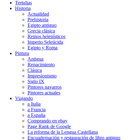
Tertulias
Historia
Actualidad
Prehistoria
Egipto antiguo
Grecia clásica
Reinos helenísticos
Imperio Seleúcida
Egipto y Roma
Pintura
Antigua
Renacimiento
Clásica
Impresionismo
Siglo IX
Pintores navarros
Pintores actuales
Viajando
a Italia
a Francia
a España
Comprando en ebay
Page Rank de Google
La reforma de la Lengua Castellana
Encuadernación y restauración de libro antiguo