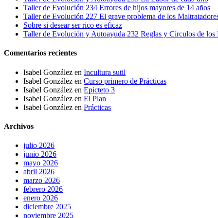
Taller de Evolución 234 Errores de hijos mayores de 14 años
Taller de Evolución 227 El grave problema de los Maltratadore
Sobre si desear ser rico es eficaz
Taller de Evolución y Autoayuda 232 Reglas y Círculos de los 
Comentarios recientes
Isabel González
en
Incultura sutil
Isabel González
en
Curso primero de Prácticas
Isabel González
en
Epicteto 3
Isabel González
en
El Plan
Isabel González
en
Prácticas
Archivos
julio 2026
junio 2026
mayo 2026
abril 2026
marzo 2026
febrero 2026
enero 2026
diciembre 2025
noviembre 2025