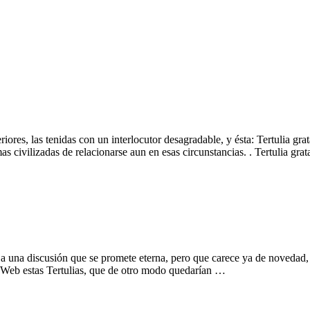
riores, las tenidas con un interlocutor desagradable, y ésta: Tertulia 
 civilizadas de relacionarse aun en esas circunstancias. . Tertulia gr
na discusión que se promete eterna, pero que carece ya de novedad, a m
la Web estas Tertulias, que de otro modo quedarían …