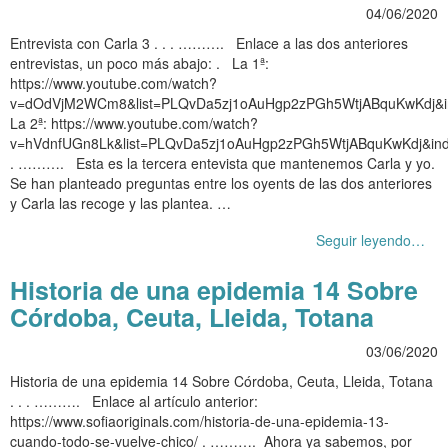
04/06/2020
Entrevista con Carla 3 . . . ………. Enlace a las dos anteriores
entrevistas, un poco más abajo: . La 1ª:
https://www.youtube.com/watch?
v=dOdVjM2WCm8&list=PLQvDa5zj1oAuHgp2zPGh5WtjABquKwKdj&i
La 2ª: https://www.youtube.com/watch?
v=hVdnfUGn8Lk&list=PLQvDa5zj1oAuHgp2zPGh5WtjABquKwKdj&in
. ………. Esta es la tercera entevista que mantenemos Carla y yo.
Se han planteado preguntas entre los oyents de las dos anteriores
y Carla las recoge y las plantea. …
Seguir leyendo…
Historia de una epidemia 14 Sobre
Córdoba, Ceuta, Lleida, Totana
03/06/2020
Historia de una epidemia 14 Sobre Córdoba, Ceuta, Lleida, Totana
. . . ………. Enlace al artículo anterior:
https://www.sofiaoriginals.com/historia-de-una-epidemia-13-
cuando-todo-se-vuelve-chico/ . ………. Ahora ya sabemos, por