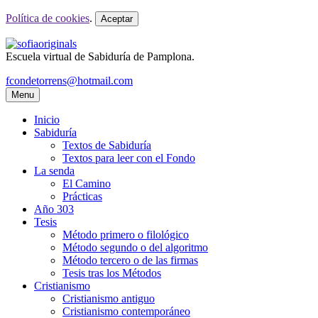
Política de cookies
.
Aceptar
Escuela virtual de Sabiduría de Pamplona.
fcondetorrens@hotmail.com
Menu
Inicio
Sabiduría
Textos de Sabiduría
Textos para leer con el Fondo
La senda
El Camino
Prácticas
Año 303
Tesis
Método primero o filológico
Método segundo o del algoritmo
Método tercero o de las firmas
Tesis tras los Métodos
Cristianismo
Cristianismo antiguo
Cristianismo contemporáneo