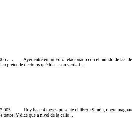
005 . . . Ayer entré en un Foro relacionado con el mundo de las ideas
uien pretende decirnos qué ideas son verdad …
.005 Hoy hace 4 meses presenté el libro «Simón, opera magna». Es t
 tratos. Y dice que a nivel de la calle …