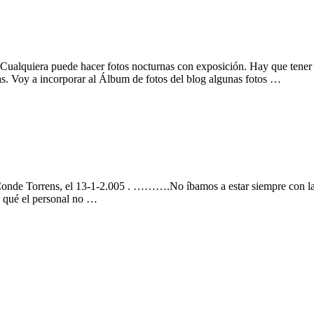
quiera puede hacer fotos nocturnas con exposición. Hay que tener cu
nas. Voy a incorporar al Álbum de fotos del blog algunas fotos …
nde Torrens, el 13-1-2.005 . ……….No íbamos a estar siempre con la ven
r qué el personal no …