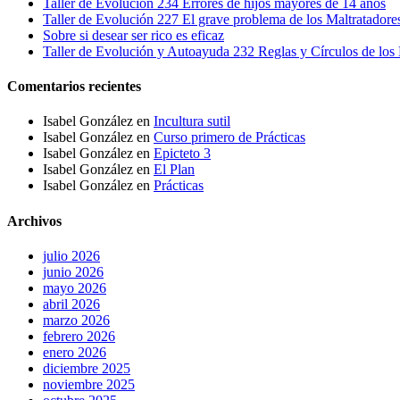
Taller de Evolución 234 Errores de hijos mayores de 14 años
Taller de Evolución 227 El grave problema de los Maltratadore
Sobre si desear ser rico es eficaz
Taller de Evolución y Autoayuda 232 Reglas y Círculos de los 
Comentarios recientes
Isabel González
en
Incultura sutil
Isabel González
en
Curso primero de Prácticas
Isabel González
en
Epicteto 3
Isabel González
en
El Plan
Isabel González
en
Prácticas
Archivos
julio 2026
junio 2026
mayo 2026
abril 2026
marzo 2026
febrero 2026
enero 2026
diciembre 2025
noviembre 2025