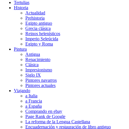
Tertulias
Historia
Actualidad
Prehistoria
Egipto antiguo
Grecia clásica
Reinos helenísticos
Imperio Seleúcida
Egipto y Roma
Pintura
Antigua
Renacimiento
Clásica
Impresionismo
Siglo IX
Pintores navarros
Pintores actuales
Viajando
a Italia
a Francia
a España
Comprando en ebay
Page Rank de Google
La reforma de la Lengua Castellana
Encuadernación y restauración de libro antiguo